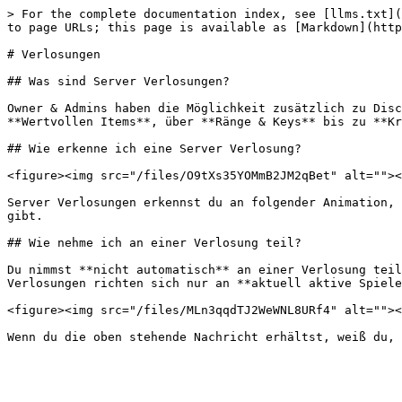
> For the complete documentation index, see [llms.txt](
to page URLs; this page is available as [Markdown](http
# Verlosungen

## Was sind Server Verlosungen?

Owner & Admins haben die Möglichkeit zusätzlich zu Disc
**Wertvollen Items**, über **Ränge & Keys** bis zu **Kr
## Wie erkenne ich eine Server Verlosung?

<figure><img src="/files/O9tXs35YOMmB2JM2qBet" alt=""><
Server Verlosungen erkennst du an folgender Animation, 
gibt.

## Wie nehme ich an einer Verlosung teil?

Du nimmst **nicht automatisch** an einer Verlosung teil
Verlosungen richten sich nur an **aktuell aktive Spiele
<figure><img src="/files/MLn3qqdTJ2WeWNL8URf4" alt=""><