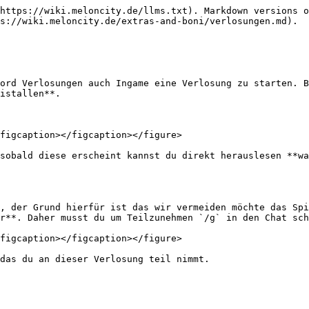
https://wiki.meloncity.de/llms.txt). Markdown versions o
s://wiki.meloncity.de/extras-and-boni/verlosungen.md).

ord Verlosungen auch Ingame eine Verlosung zu starten. B
istallen**.

figcaption></figcaption></figure>

sobald diese erscheint kannst du direkt herauslesen **wa
, der Grund hierfür ist das wir vermeiden möchte das Spi
r**. Daher musst du um Teilzunehmen `/g` in den Chat sch
figcaption></figcaption></figure>
