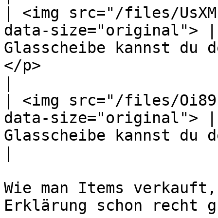
| <img src="/files/UsXM
data-size="original"> |
Glasscheibe kannst du d
</p>                                                                                                                                                                                     
|

| <img src="/files/Oi89
data-size="original"> |
Glasscheibe kannst du den Kauf wieder abbrechen.                                                                 
|

Wie man Items verkauft,
Erklärung schon recht g