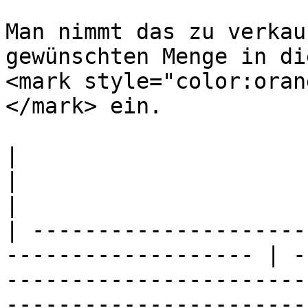
Man nimmt das zu verkau
gewünschten Menge in di
<mark style="color:oran
</mark> ein.

|                                                                     
|                                                                                                                                                                                                                                                                                   
|

| ---------------------
------------------- | -
-----------------------
-----------------------