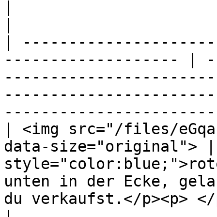
|                                                                                                                                                                          
|

| ---------------------
------------------- | -
-----------------------
-----------------------
-----------------------
| <img src="/files/eGqa
data-size="original"> |
style="color:blue;">rot
unten in der Ecke, gela
du verkaufst.</p><p> </p>                      
|
