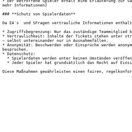
* Der betroffene Spieler erhält eine Erläuterung zur Sa
mehr Informationen]

### **Schutz von Spielerdaten**

Da EA´s  und SFragen vertrauliche Informationen enthalt
* Zugriffsbegrenzung: Nur das zuständige Teammitglied b
* Vertraulichkeit: Inhalte der Tickets stehen unter str
– selbst untereinander nur in Ausnahmefällen.

* Anonymität: Beschwerden oder Einsprüche werden anonym
besprochen.

* Datenschutz:

  * Spielerdaten werden unter keinen Umständen veröffentlicht.

  * Jeder Spieler hat grundsätzlich das Recht auf Einsicht in seine Sanktionsdaten, es sei denn, besondere Umstände erfordern eine Ausnahme.
