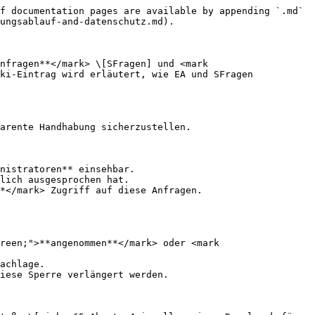
f documentation pages are available by appending `.md` 
ungsablauf-and-datenschutz.md).

nfragen**</mark> \[SFragen] und <mark 
ki-Eintrag wird erläutert, wie EA und SFragen 
arente Handhabung sicherzustellen.

nistratoren** einsehbar.

lich ausgesprochen hat.

*</mark> Zugriff auf diese Anfragen.

reen;">**angenommen**</mark> oder <mark 
achlage.

iese Sperre verlängert werden.
