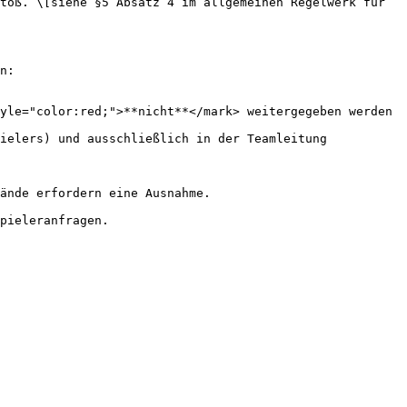
toß. \[siehe §5 Absatz 4 im allgemeinen Regelwerk für 
n:

yle="color:red;">**nicht**</mark> weitergegeben werden 
ielers) und ausschließlich in der Teamleitung 