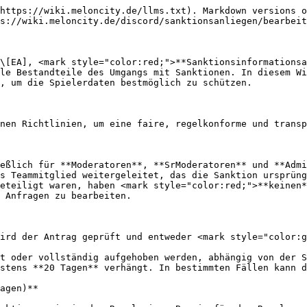
https://wiki.meloncity.de/llms.txt). Markdown versions o
s://wiki.meloncity.de/discord/sanktionsanliegen/bearbeit
\[EA], <mark style="color:red;">**Sanktionsinformationsa
le Bestandteile des Umgangs mit Sanktionen. In diesem Wi
, um die Spielerdaten bestmöglich zu schützen.

nen Richtlinien, um eine faire, regelkonforme und transp
eßlich für **Moderatoren**, **SrModeratoren** und **Admi
s Teammitglied weitergeleitet, das die Sanktion ursprüng
eteiligt waren, haben <mark style="color:red;">**keinen*
 Anfragen zu bearbeiten.

ird der Antrag geprüft und entweder <mark style="color:g
t oder vollständig aufgehoben werden, abhängig von der S
stens **20 Tagen** verhängt. In bestimmten Fällen kann d
agen)**
