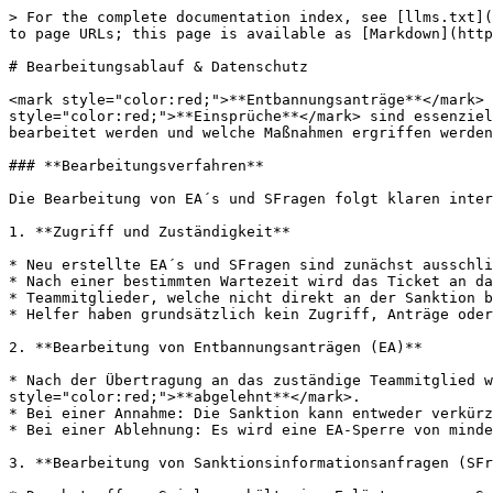
> For the complete documentation index, see [llms.txt](
to page URLs; this page is available as [Markdown](http
# Bearbeitungsablauf & Datenschutz

<mark style="color:red;">**Entbannungsanträge**</mark> 
style="color:red;">**Einsprüche**</mark> sind essenziel
bearbeitet werden und welche Maßnahmen ergriffen werden
### **Bearbeitungsverfahren**

Die Bearbeitung von EA´s und SFragen folgt klaren inter
1. **Zugriff und Zuständigkeit**

* Neu erstellte EA´s und SFragen sind zunächst ausschli
* Nach einer bestimmten Wartezeit wird das Ticket an da
* Teammitglieder, welche nicht direkt an der Sanktion b
* Helfer haben grundsätzlich kein Zugriff, Anträge oder
2. **Bearbeitung von Entbannungsanträgen (EA)**

* Nach der Übertragung an das zuständige Teammitglied w
style="color:red;">**abgelehnt**</mark>.

* Bei einer Annahme: Die Sanktion kann entweder verkürz
* Bei einer Ablehnung: Es wird eine EA-Sperre von minde
3. **Bearbeitung von Sanktionsinformationsanfragen (SFr